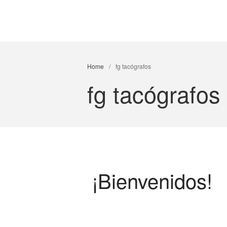
Home
/
fg tacógrafos
fg tacógrafos
¡Bienvenidos!